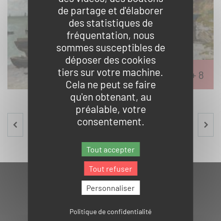
de partage et d'élaborer
des statistiques de
fréquentation, nous
sommes susceptibles de
déposer des cookies
tiers sur votre machine.
Cela ne peut se faire
qu'en obtenant, au
préalable, votre
consentement.
PAGE
RETOUR À LA LISTE
PAGE
PRÉCÉDENTE
SUIVA
Tout accepter
Tout refuser
Personnaliser
Politique de confidentialité