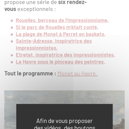
propose une série de
six rendez-
Foire aux questions
vous
exceptionnels :
Rouelles, berceau de l'impressionnisme,
S'inscrire à la lettre
Si le parc de Rouelles m’était conté
,
d'information
La plage de Monet à Perret en baskets,
Sainte-Adresse, inspiratrice des
impressionnistes,
Espace Presse
Etretat, inspiratrice des impressionnistes,
Le Havre sous le pinceau des peintres
.
Livre d'or
Tout le programme :
Monet au Havre.
Afin de vous proposer
des vidéos, des boutons