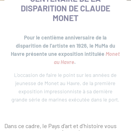
DISPARITION DE CLAUDE
MONET
Pour le centième anniversaire de la
Que
disparition de l’artiste en 1926, le MuMa du
recherchez-
Havre présente une exposition intitulée
Monet
vous
RECH
au Havre
.
?
SUR
L'occasion de faire le point sur les années de
ACCÈS
TOUT
jeunesse de Monet au Havre, de la première
RAPIDES
exposition impressionniste à sa dernière
LE
grande série de marines exécutée dans le port.
SITE
Actualités
Réserver une activité
Dans ce cadre, le Pays d’art et d’histoire vous