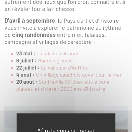
autrement des lieux que l’on croit connaître et à
en révéler toute la richesse.
Foire aux questions
D’avril à septembre
, le Pays d’art et d’histoire
S'inscrire à la lettre
vous invite à explorer le patrimoine au rythme
de
cinq randonnées
d'information
entre mer, falaises,
campagne et villages de caractère :
Espace Presse
23 mai
:
La falaise d’Amont
8 juillet :
Rando agricole
Livre d'or
22 juillet :
La valleuse d’Antifer
4 août :
Un village cauchois ouvert sur la mer
20 août :
Gonfreville l’Orcher entre canal,
plateau et rivière : 2000 ans d’histoire
Afin de vous proposer