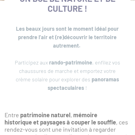
CULTURE !
Les beaux jours sont le moment idéal pour
prendre l’air et (re)découvrir le territoire
Que
autrement.
recherchez-
vous
RECH
Participez aux
rando-patrimoine
, enfilez vos
?
chaussures de marche et emportez votre
SUR
ACCÈS
crème solaire pour explorer des
panoramas
TOUT
RAPIDES
spectaculaires
!
LE
SITE
Actualités
Entre
patrimoine naturel
,
mémoire
historique
et paysages à couper le souffle
, ces
Réserver une activité
rendez-vous sont une invitation à regarder