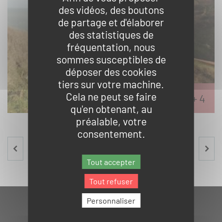
des vidéos, des boutons
de partage et d'élaborer
des statistiques de
fréquentation, nous
sommes susceptibles de
déposer des cookies
tiers sur votre machine.
Cela ne peut se faire
qu'en obtenant, au
préalable, votre
consentement.
PAGE
RETOUR À LA LISTE
PAGE
PRÉCÉDENTE
SUIVA
Tout accepter
Tout refuser
Personnaliser