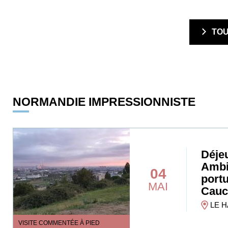
  TO
NORMANDIE IMPRESSIONNISTE
Déjeu
Ambi
04
portu
MAI
Caucr
LE H
VISITE COMMENTÉE À PIED