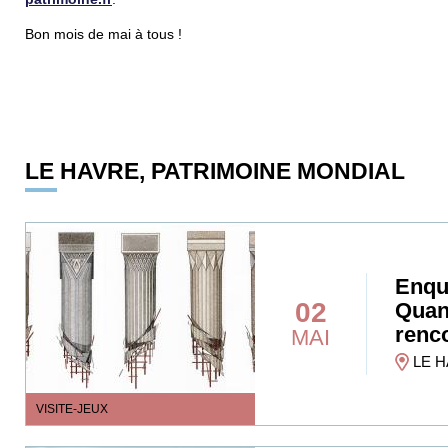
Bon mois de mai à tous !
LE HAVRE, PATRIMOINE MONDIAL
Enqu
02
Quan
renc
MAI
LE H
VISITE-JEUX