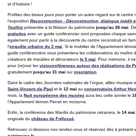
et d'histoire !
Profitez des beaux jours pour porter un autre regard sur le centre 
l'exposition
Reconstruction - Déconstruction, dialogue inédit en
Teuthis
présentée à la Maison du patrimoine
jusqu'au 26 mai
. D
gratuites
avec un guide conférencier sont proposées chaque samed
également pour partir à la découverte du centre reconstruit en fam
l'
enquête urbaine du 2 mai
. Si le mobilier de l'Appartement témoi
guide conférencière vous présentera les collaborations du maître 
créateurs de meubles et décorateurs
le 5 mai
. Pour mémoire, il n
pour (re)voir les
visioconférences autour des réalisations de Pe
gratuitement
jusqu'au
31 mai
sur
inscription
.
Dans le cadre des Journées nationales de l'orgue, alliez musique et
Saint-Vincent-de-Paul
et le
12 mai
au
conservatoire Arthur Ho
mois, la
Nuit européenne des musées
aura lieu cette année le
1
l'Appartement témoin Perret en nocturne.
Enfin, la conférence des Mardis du patrimoine retracera, le
14 mai
originale du
château de Fréfossé
.
Retrouvez ci-dessous nos rendez-vous et réservez dès à présent 
patrimoine.fr
.