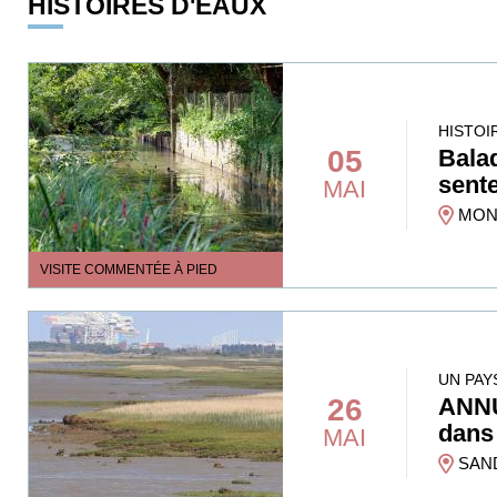
HISTOIRES D'EAUX
HISTOI
05
Balad
sente
MAI
MONT
VISITE COMMENTÉE À PIED
UN PAY
26
ANNU
dans 
MAI
SAN