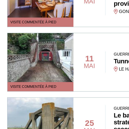
MAI
prov
GONF
VISITE COMMENTÉE À PIED
GUERRE
11
Tunn
MAI
LE H
VISITE COMMENTÉE À PIED
GUERRE
Le ba
25
strat