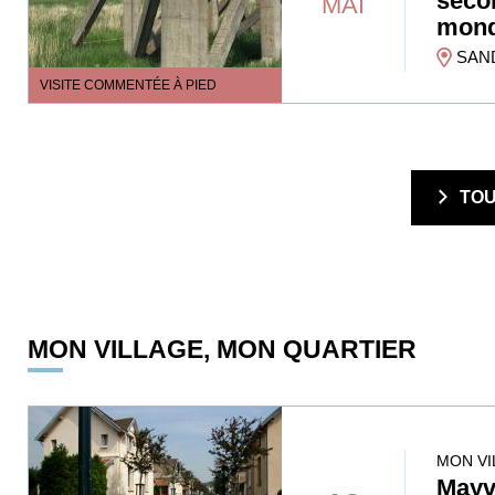
seco
MAI
mond
SAN
VISITE COMMENTÉE À PIED
  TO
MON VILLAGE, MON QUARTIER
MON VI
Mayvi