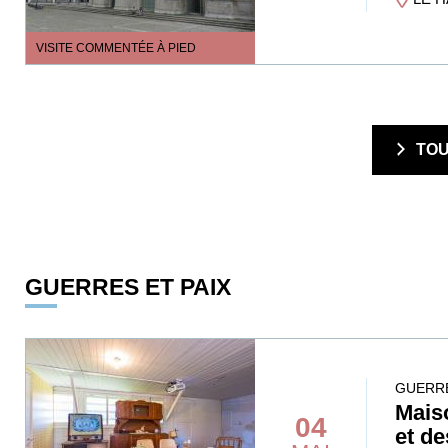
VISITE COMMENTÉE À PIED
  TO
GUERRES ET PAIX
GUERRE
Mais
04
et de