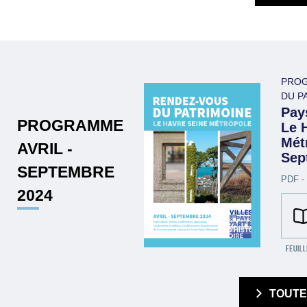
PROG
DU P
Pays
PROGRAMME
Le 
Métr
AVRIL -
Sep
SEPTEMBRE
PDF -
2024
  TOUT