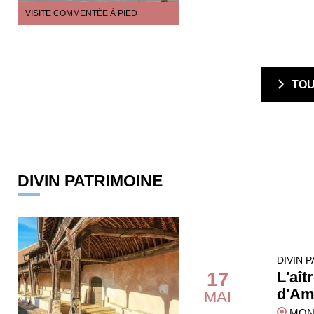
VISITE COMMENTÉE À PIED
  TO
DIVIN PATRIMOINE
DIVIN 
17
L'aît
d'Am
MAI
MONT