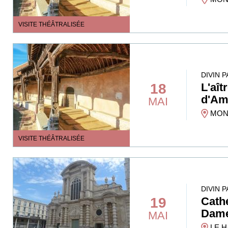
VISITE THÉÂTRALISÉE
DIVIN 
18
L'aît
d'Am
MAI
MONT
VISITE THÉÂTRALISÉE
DIVIN 
19
Cath
Dam
MAI
LE H