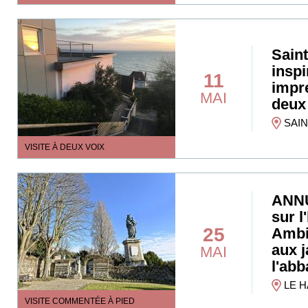
Sain
inspi
11
impr
MAI
deux 
SAIN
VISITE À DEUX VOIX
ANNU
sur l
25
Ambi
aux j
MAI
l'abb
LE H
VISITE COMMENTÉE À PIED