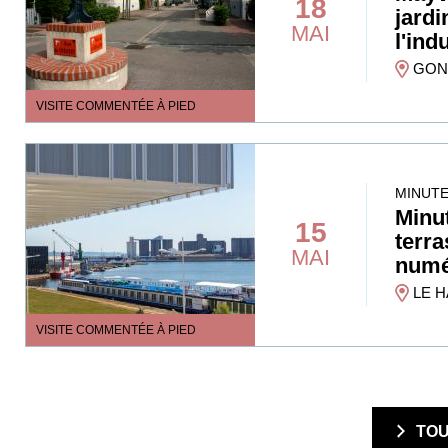
18
jardi
MAI
l'ind
GONF
VISITE COMMENTÉE À PIED
MINUTE
Minut
15
terra
MAI
numé
LE H
VISITE COMMENTÉE À PIED
  TO