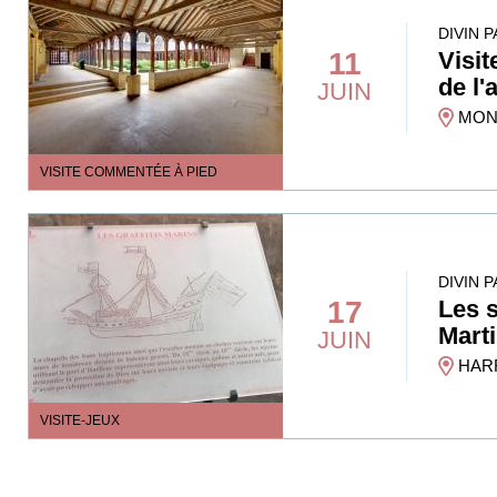
DIVIN 
11
Visit
de l'
JUIN
MONT
VISITE COMMENTÉE À PIED
DIVIN 
17
Les s
Marti
JUIN
HAR
VISITE-JEUX