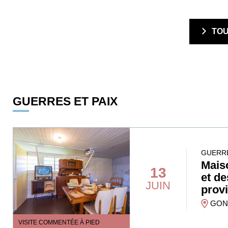
  TO
GUERRES ET PAIX
GUERRE
Mais
13
et de
JUIN
prov
GONF
VISITE COMMENTÉE À PIED