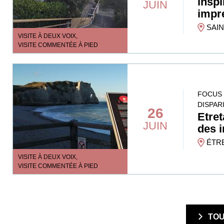
inspi
JUIN
impr
SAIN
VISITE À DEUX VOIX,
VISITE COMMENTÉE À PIED
FOCUS 
DISPAR
26
Etret
JUIN
des 
ÉTR
VISITE À DEUX VOIX,
VISITE COMMENTÉE À PIED
  TO