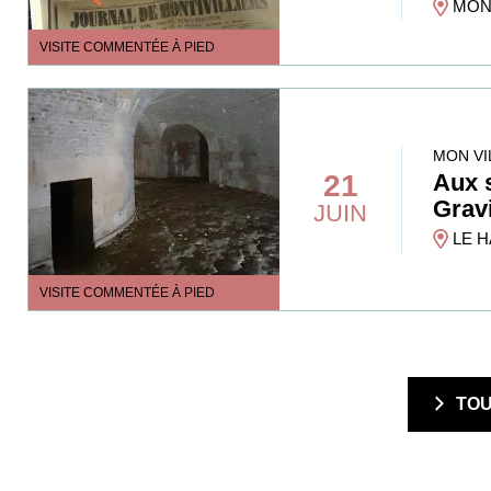
MONT
VISITE COMMENTÉE À PIED
MON VI
21
Aux 
Gravi
JUIN
LE H
VISITE COMMENTÉE À PIED
  TO