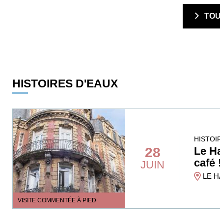
  TO
HISTOIRES D'EAUX
HISTOI
28
Le Ha
café 
JUIN
LE H
VISITE COMMENTÉE À PIED