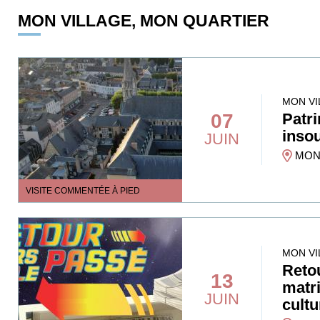
MON VILLAGE, MON QUARTIER
MON VI
07
Patr
inso
JUIN
MONT
VISITE COMMENTÉE À PIED
MON VI
Retou
13
matri
JUIN
cult