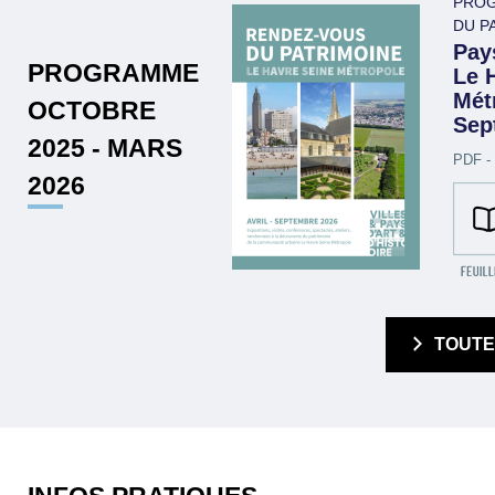
PROG
DU P
Pays
PROGRAMME
Le 
Métr
OCTOBRE
Sep
2025 - MARS
PDF -
2026
  TOUT