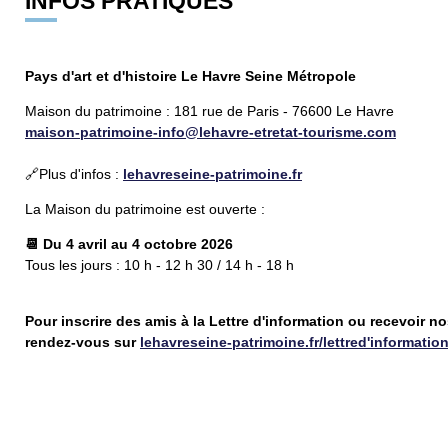
INFOS PRATIQUES
Pays d'art et d'histoire Le Havre Seine Métropole
Maison du patrimoine : 181 rue de Paris - 76600 Le Havre
maison-patrimoine-info@lehavre-etretat-tourisme.com
🔗Plus d'infos :
lehavreseine-patrimoine.fr
La Maison du patrimoine est ouverte :
📆 Du 4 avril au 4 octobre 2026
Tous les jours : 10 h - 12 h 30 / 14 h - 18 h
Pour inscrire des amis à la Lettre d'information ou recevoir no
rendez-vous sur
l
ehavreseine-patrimoine.fr/lettred'informatio