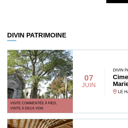
DIVIN PATRIMOINE
DIVIN 
07
Cimet
Mari
JUIN
LE H
VISITE COMMENTÉE À PIED,
VISITE À DEUX VOIX