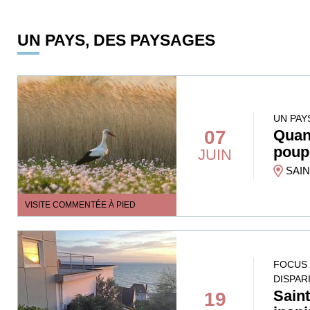
UN PAYS, DES PAYSAGES
UN PAY
07
Quan
poup
JUIN
SAIN
VISITE COMMENTÉE À PIED
FOCUS 
DISPAR
Sain
19