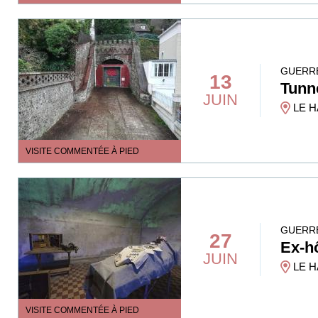
GUERRE
13
Tunn
JUIN
LE H
VISITE COMMENTÉE À PIED
GUERRE
27
Ex-h
JUIN
LE H
VISITE COMMENTÉE À PIED