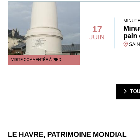
MINUTE
17
Minut
pain
JUIN
SAIN
VISITE COMMENTÉE À PIED
  TO
LE HAVRE, PATRIMOINE MONDIAL