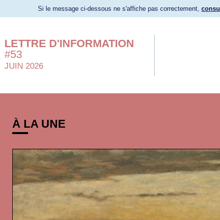
Si le message ci-dessous ne s'affiche pas correctement,
consul
LETTRE D'INFORMATION
#53
JUIN 2026
À LA UNE