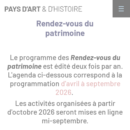
Aller
Panneau de gestion des cookies 🍪
☰
au
× FERMER
contenu
Rendez-vous du
principal
Qui sommes nous ?
Navigation
patrimoine
principale
Le programme des
Rendez-vous du
Activités
patrimoine
est édité deux fois par an.
L'agenda ci-dessous correspond à la
programmation
d'avril à septembre
Public individuel : les rendez-vous du
2026
.
patrimoine
Les activités organisées à partir
d'octobre 2026 seront mises en ligne
Visites en groupe
mi-septembre.