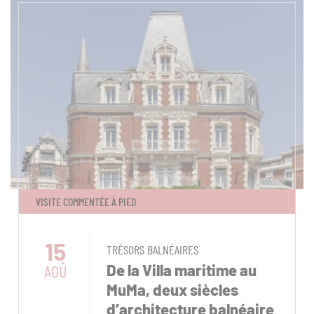
VISITE COMMENTÉE À PIED
15
TRÉSORS BALNÉAIRES
AOÛ
De la Villa maritime au
MuMa, deux siècles
d’architecture balnéaire