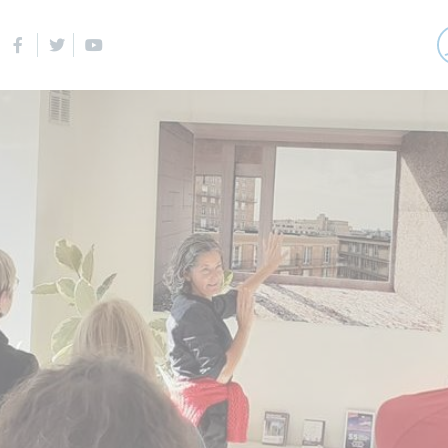
Facebook
Twitter
Youtube
Navigation
Qu
RECHERCHER
principale
SUR
Ac
TOUT
LE
SITE
Pa