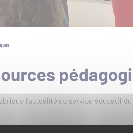
Re
on
iques
ources pédagog
rique l'actualité du service éducatif du P