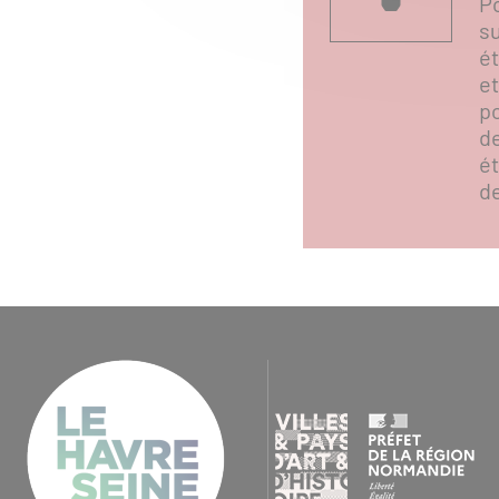
P
su
ét
et
po
de
é
d