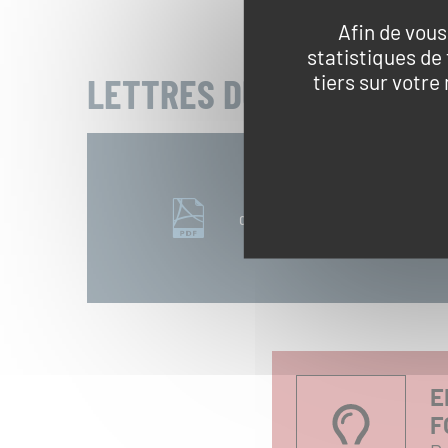
Afin de vous
statistiques de
tiers sur votre
LETTRES DU SERVICE ÉD
cu_pah-lettre-se-avril-juin-2026.
E
F