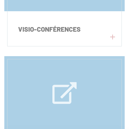
S'inscrire à la lettre
d'information
VISIO-CONFÉRENCES
Espace Presse
Livre d'or