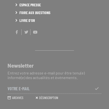
ESPACE PRESSE
FOIRE AUX QUESTIONS
LIVRE D'OR
Facebook
Twitter
Youtube
Newsletter
Entrez votre adresse e-mail pour être tenu(e)
informé(e) des actualités et événements.
Votre
e-
S'ABO
ARCHIVES
DÉSINSCRIPTION
mail
À
LA