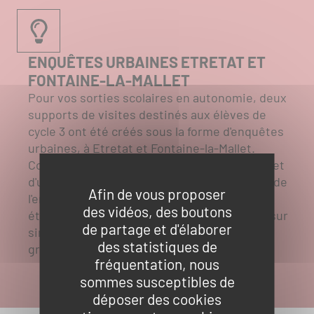
ENQUÊTES URBAINES ETRETAT ET
Que
FONTAINE-LA-MALLET
recherchez-
Pour vos sorties scolaires en autonomie, deux
vous
RECH
supports de visites destinés aux élèves de
?
cycle 3 ont été créés sous la forme d'enquêtes
SUR
urbaines, à Etretat et Fontaine-la-Mallet.
ACCÈS
Constitués d'un support de jeux pour l'élève et
TOUT
RAPIDES
d'un livret d'accompagnement à destination de
Afin de vous proposer
l'enseignant, ces outils, réservés aux
LE
des vidéos, des boutons
établissements scolaires, sont disponibles sur
de partage et d'élaborer
SITE
simple demande par mail à pah-
Actualités
des statistiques de
groupes@lehavremetro.fr
fréquentation, nous
Réserver une activité
sommes susceptibles de
déposer des cookies
Foire aux questions