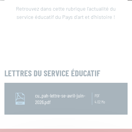
Retrouvez dans cette rubrique l'actualité du
Publications
service éducatif du Pays d'art et d'histoire !
Bases patrimoniales
Carte des patrimoines en liberté
Expositions numériques
LETTRES DU SERVICE ÉDUCATIF
Ressources pédagogiques
cu_pah-lettre-se-avril-juin-
PDF
2026.pdf
4.02 Mo
VISIO-CONFÉRENCES