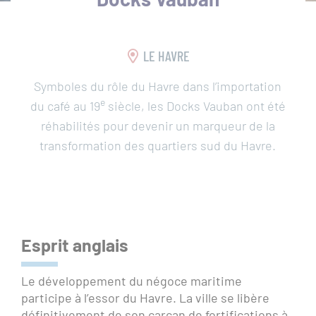
LE HAVRE
Symboles du rôle du Havre dans l’importation
Que
e
du café au 19
siècle, les Docks Vauban ont été
recherchez-
réhabilités pour devenir un marqueur de la
vous
RECH
transformation des quartiers sud du Havre.
?
SUR
ACCÈS
TOUT
RAPIDES
LE
Esprit anglais
SITE
Actualités
Le développement du négoce maritime
participe à l’essor du Havre. La ville se libère
Réserver une activité
définitivement de son carcan de fortifications à