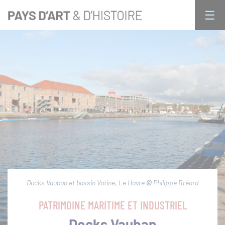
Aller
Panneau de gestion des cookies 🍪
☰
au
× FERMER
contenu
principal
Qui sommes nous ?
Navigation
principale
Activités
Patrimoines
Docks Vauban et bassin Vatine, Le Havre
©
Philippe Bréard
Ressources
PATRIMOINE MARITIME ET INDUSTRIEL
Docks Vauban