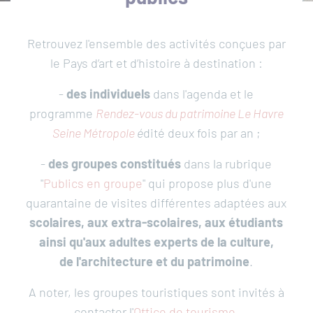
Patrimoines
Retrouvez l'ensemble des activités conçues par
le Pays d’art et d’histoire à destination :
-
des individuels
dans l'agenda et le
Ressources
programme
Rendez-vous du patrimoine Le Havre
Seine Métropole
é
dité deux fois par an ;
-
des groupes constitués
dans la rubrique
"
Publics en groupe
" qui propose plus d'une
quarantaine de visites différentes adaptées aux
scolaires, aux extra-scolaires, aux étudiants
Que
ainsi qu'aux adultes experts de la culture,
recherchez-
de l'architecture et du patrimoine
.
vous
RECH
?
A noter, les groupes touristiques sont invités à
SUR
contacter l'
Office de tourisme
.