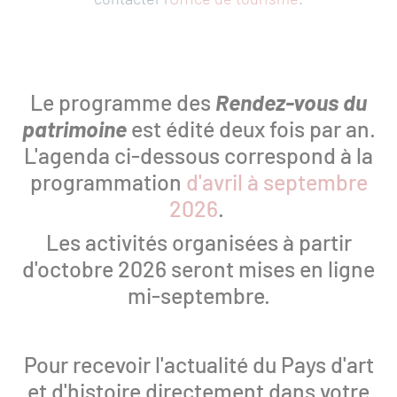
ACCÈS
TOUT
RAPIDES
LE
SITE
Le programme des
Rendez-vous du
Actualités
patrimoine
est édité deux fois par an.
Réserver une activité
L'agenda ci-dessous correspond à la
programmation
d'avril à septembre
Foire aux questions
2026
.
Les activités organisées à partir
S'inscrire à la lettre
d'octobre 2026 seront mises en ligne
d'information
mi-septembre.
Espace Presse
Pour recevoir l'actualité du Pays d'art
Livre d'or
et d'histoire directement dans votre