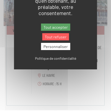
qu'en obtenant, au
préalable, votre
consentement.
Tout accepter
VISITE COMMENTÉE À PIED
Tout refuser
31
Personnaliser
FOCUS CENTENAIRE DE LA DISPARITION DE
CLAUDE MONET
AOÛ
Politique de confidentialité
Le Havre sous le pinceau
des peintres
LE HAVRE
HORAIRE : 15 H