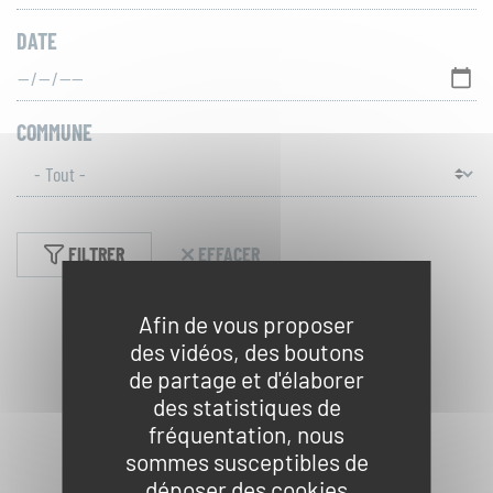
ACCÈS
TOUT
RAPIDES
DATE
LE
SITE
Actualités
COMMUNE
Réserver une activité
Foire aux questions
FILTRER
EFFACER
S'inscrire à la lettre
Afin de vous proposer
d'information
des vidéos, des boutons
de partage et d'élaborer
Espace Presse
des statistiques de
fréquentation, nous
Livre d'or
sommes susceptibles de
déposer des cookies
Aucun résultat ne correspond à votre recherche.