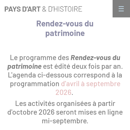
Aller
Panneau de gestion des cookies 🍪
☰
au
× FERMER
contenu
Rendez-vous du
principal
Qui sommes nous ?
Navigation
patrimoine
principale
Le programme des
Rendez-vous du
Activités
patrimoine
est édité deux fois par an.
L'agenda ci-dessous correspond à la
programmation
d'avril à septembre
Public individuel : les rendez-vous du
2026
.
patrimoine
Les activités organisées à partir
d'octobre 2026 seront mises en ligne
Visites en groupe
mi-septembre.