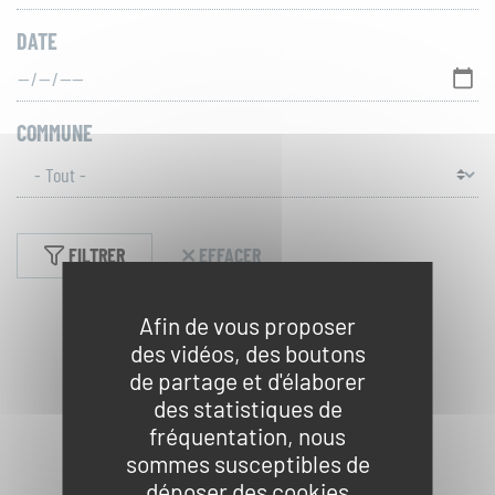
ACCÈS
TOUT
RAPIDES
DATE
LE
SITE
Actualités
COMMUNE
Réserver une activité
Foire aux questions
FILTRER
EFFACER
S'inscrire à la lettre
Afin de vous proposer
d'information
des vidéos, des boutons
de partage et d'élaborer
Espace Presse
des statistiques de
fréquentation, nous
Livre d'or
sommes susceptibles de
déposer des cookies
Aucun résultat ne correspond à votre recherche.