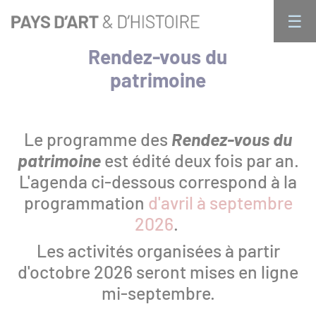
Aller
Panneau de gestion des cookies 🍪
☰
au
× FERMER
contenu
Rendez-vous du
principal
Qui sommes nous ?
Navigation
patrimoine
principale
Le programme des
Rendez-vous du
Activités
patrimoine
est édité deux fois par an.
L'agenda ci-dessous correspond à la
programmation
d'avril à septembre
Public individuel : les rendez-vous du
2026
.
patrimoine
Les activités organisées à partir
d'octobre 2026 seront mises en ligne
Visites en groupe
mi-septembre.