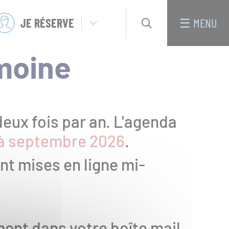
JE RÉSERVE
× FERMER
☰
MENU
RECHERCHER
moine
SUR
TOUT
i sommes nous ?
LE
SITE
deux fois par an. L'agenda
l à septembre 2026
.
tivités
nt mises en ligne mi-
Public individuel : les rendez-
vous du patrimoine
ement dans votre boîte mail,