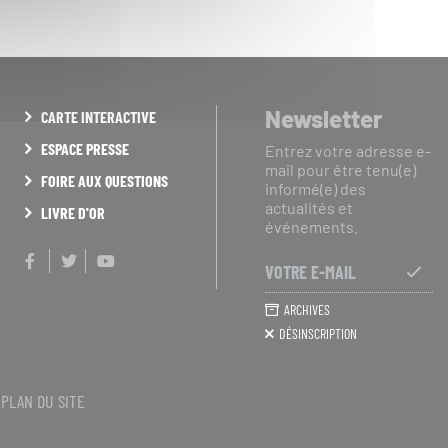
Newsletter
CARTE INTERACTIVE
ESPACE PRESSE
Entrez votre adresse e-
mail pour être tenu(e)
FOIRE AUX QUESTIONS
informé(e) des
actualités et
LIVRE D'OR
événements.
Facebook
Twitter
Youtube
Votre
e-
S'A
ARCHIVES
mail
À
DÉSINSCRIPTION
LA
NEW
PLAN DU SITE