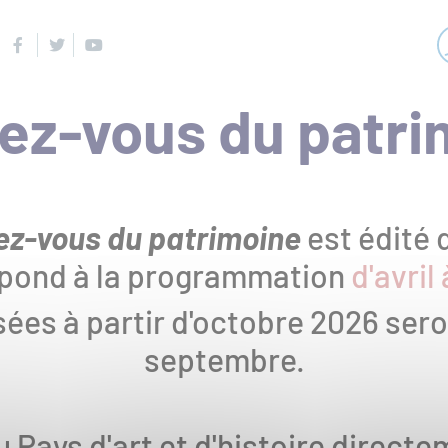
Facebook
Twitter
Youtube
ez-vous du patri
Navigation
Qu
RECHERCHER
principale
z-vous du patrimoine
est édité 
SUR
spond à la programmation
d'avri
Ac
TOUT
sées à partir d'octobre 2026 sero
LE
septembre.
SITE
u Pays d'art et d'histoire direct