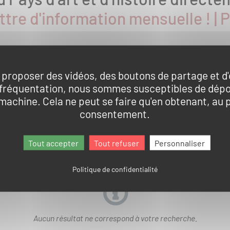
ttre d'information mensuelle ! | P
Pa
on
 proposer des vidéos, des boutons de partage et d
IVITÉS
COMMUNE
DATE
 fréquentation, nous sommes susceptibles de dép
 machine. Cela ne peut se faire qu'en obtenant, au 
consentement.
Re
Tout accepter
Tout refuser
Personnaliser
Politique de confidentialité
Aucun résultat ne correspond à votre recherche.