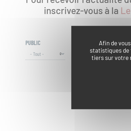
inscrivez-vous à la
Le
Réserver une activité
Foire aux questions
S'inscrire à la lettre d'informati
Afin de vous
PUBLIC
THÈMES
ACT
statistiques de
tiers sur votre
Espace Presse
Livre d'or