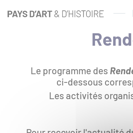
Aller
Panneau de gestion des cookies 🍪
au
contenu
principal
Rend
Que
recherchez-
vous
?
Le programme des
Rende
ci-dessous corre
ACCÈS
Les activités organi
RAPIDES
Actualités
Pour recevoir l'actualité d