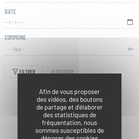
ACCÈS
TOUT
RAPIDES
DATE
LE
SITE
Actualités
COMMUNE
Réserver une activité
Foire aux questions
FILTRER
EFFACER
S'inscrire à la lettre
Afin de vous proposer
d'information
des vidéos, des boutons
de partage et d'élaborer
Espace Presse
des statistiques de
fréquentation, nous
Livre d'or
sommes susceptibles de
déposer des cookies
Aucun résultat ne correspond à votre recherche.