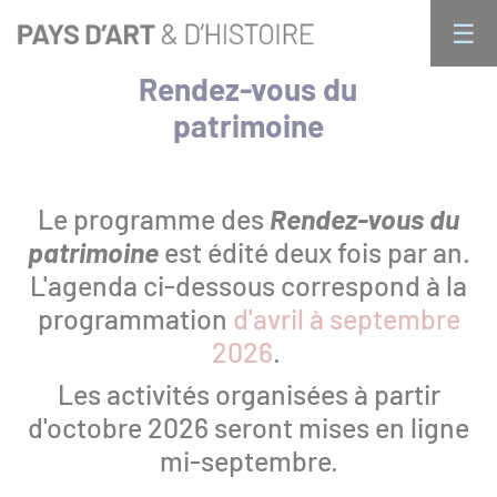
Aller
Panneau de gestion des cookies 🍪
☰
au
× FERMER
contenu
Rendez-vous du
principal
Qui sommes nous ?
Navigation
patrimoine
principale
Le programme des
Rendez-vous du
Activités
patrimoine
est édité deux fois par an.
L'agenda ci-dessous correspond à la
programmation
d'avril à septembre
Public individuel : les rendez-vous du
2026
.
patrimoine
Les activités organisées à partir
d'octobre 2026 seront mises en ligne
Visites en groupe
mi-septembre.