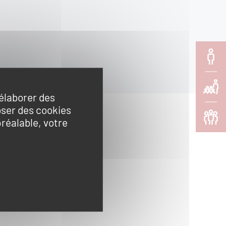
ssources
Individu
Scolaire
'élaborer des
oser des cookies
Adulte/
préalable, votre