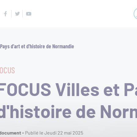
Facebook
Twitter
Youtube
 Pays d'art et d'histoire de Normandie
Navigation
Qu
RECHERCHER
principale
OCUS
SUR
FOCUS Villes et Pa
Ac
TOUT
LE
d'histoire de No
SITE
Pa
 document -
Publié le
Jeudi 22 mai 2025