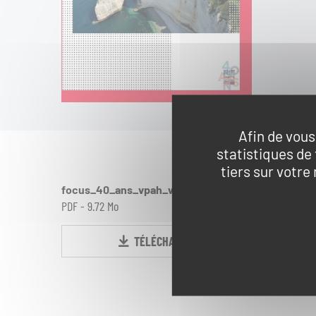
Réserver une activité
Foire aux questions
S'inscrire à la lettre d'informati
Afin de vous
Espace Presse
statistiques de
tiers sur votre
Livre d'or
focus_40_ans_vpah_web.pdf
PDF
-
9.72 Mo
TÉLÉCHARGER