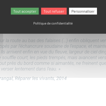
Tout accepter
Tout refuser
Personnaliser
Politique de confidentialité
sur la route au bas des falaises (…) enfin obliquent ver
pés par l’échancrure soudaine de l’espace, et mainte
) Ils arrivent enfin en vue du fleuve, largeur de ciel din
le souffle court, les pieds trempés, mais avancent vers
out près du bord comme si aimantés, ne freinent que
erser lentement dans l’eau. »
rangal,
Réparer les vivants
, 2014