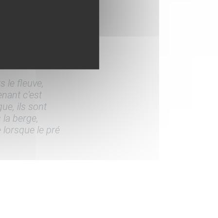
s le fleuve,
nant c’est
gue, ils sont
 la berge,
 lorsque le pré