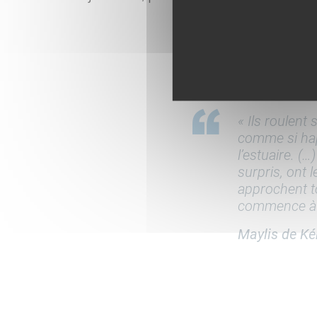
« Ils roulent 
comme si hap
l’estuaire. (…
surpris, ont 
approchent t
commence à v
Maylis de Ké