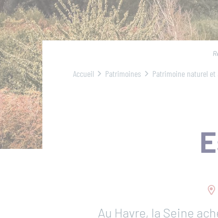
Réserver une activité
Foire aux questions
Fil
R
d'Ariane
S'inscrire à la lettre d'informati
Accueil
Patrimoines
Patrimoine naturel et 
Espace Presse
Livre d'or
E
Au Havre, la Seine ac