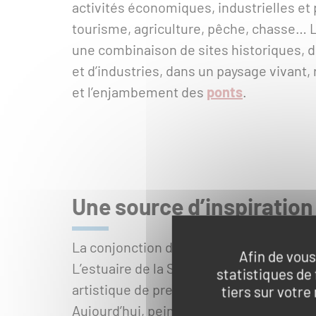
activités économiques, industrielles et 
tourisme, agriculture, pêche, chasse… L
une combinaison de sites historiques, d
et d’industries, dans un paysage vivant, 
et l’enjambement des
ponts
.
Une source d’inspiration
La conjonction du fleuve et de la mer crée
Afin de vous
L’estuaire de la Seine entre Rouen, Le H
statistiques de
artistique de première importance : les
tiers sur votre
Aujourd’hui, peintres, plasticiens, écriv